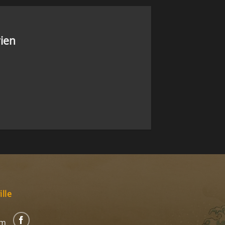
rien
lle
om