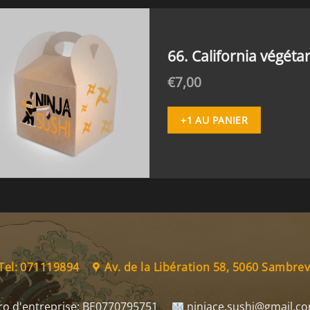
66. California végéta
€
7,00
+1 AU PANIER
Tel: 071119894
Av. de la Libération 58, 5060 Sambrevi
o d'entreprise:
BE0770795751
ninjace.sushi@gmail.c