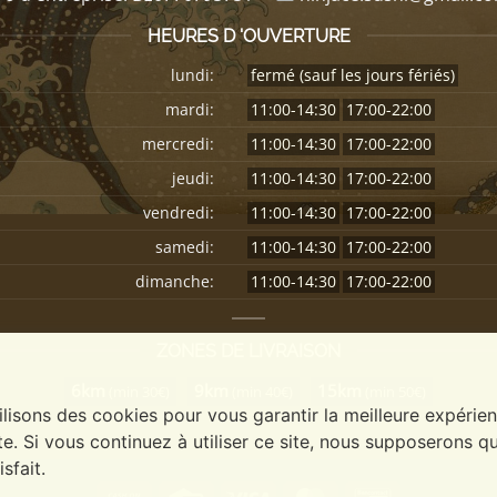
HEURES D 'OUVERTURE
lundi:
fermé (sauf les jours fériés)
mardi:
11:00-14:30
17:00-22:00
mercredi:
11:00-14:30
17:00-22:00
jeudi:
11:00-14:30
17:00-22:00
vendredi:
11:00-14:30
17:00-22:00
samedi:
11:00-14:30
17:00-22:00
dimanche:
11:00-14:30
17:00-22:00
ZONES DE LIVRAISON
6km
9km
15km
(min 30€)
(min 40€)
(min 50€)
ilisons des cookies pour vous garantir la meilleure expérie
te. Si vous continuez à utiliser ce site, nous supposerons q
isfait.
Cash
Credit
Visa
MasterCard
Bancontact