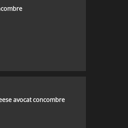
oncombre
eese avocat concombre