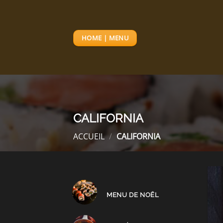
Passer
au
contenu
HOME | MENU
CALIFORNIA
ACCUEIL
/
CALIFORNIA
MENU DE NOËL