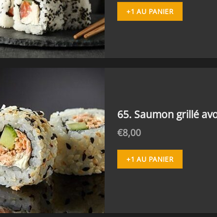
+1 AU PANIER
65. Saumon grillé a
€
8,00
+1 AU PANIER