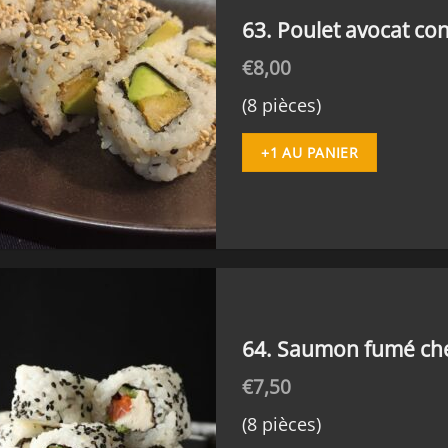
63. Poulet avocat c
€
8,00
(8 pièces)
+1 AU PANIER
64. Saumon fumé ch
€
7,50
(8 pièces)