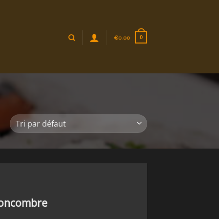
€
0,00
0
concombre