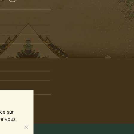
nce sur
ue vous